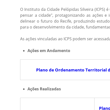
c
O Instituto da Cidade Pelópidas Silveira (ICPS)
ê
pensar a cidade", protagonizando as ações e 
delinear o futuro do Recife, produzindo estudo
e
para o desenvolvimento da cidade, fundamentado 
s
As ações vinculadas ao ICPS podem ser acessada
t
á
Ações em Andamento
a
q
Plano de Ordenamento Territorial d
u
i
Ações Realizadas
Plan